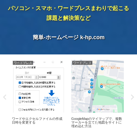
パソコン・スマホ・ワードプレスまわりで起こる
課題と解決策など
簡単-ホームページ k-hp.com
PAD
ワードプレス
ユ
複数
【Cocoon】ブログ記事を
「
PAD「PDFからテキスト抽出」ア
に
X(Twitter)にアイキャッチ画像付き
り
クションを使ってファイル名をリ
でシェアする方法
ネームしてみた