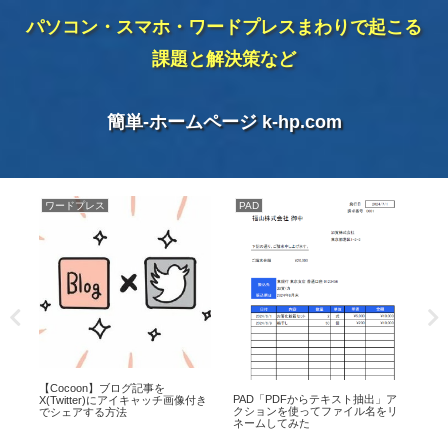
パソコン・スマホ・ワードプレスまわりで起こる
課題と解決策など
簡単-ホームページ k-hp.com
ワードプレス
PAD
ワ
サン
【Cocoon】ブログ記事を
ワ
PAD「PDFからテキスト抽出」ア
ォ
X(Twitter)にアイキャッチ画像付き
マイ
クションを使ってファイル名をリ
でシェアする方法
ネームしてみた