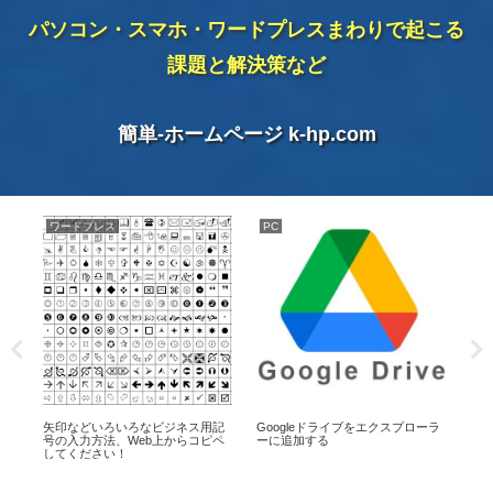
パソコン・スマホ・ワードプレスまわりで起こる
課題と解決策など
簡単-ホームページ k-hp.com
ワードプレス
PC
PA
PA
角/
矢印などいろいろなビジネス用記
Googleドライブをエクスプローラ
ル
号の入力方法、Web上からコピペ
ーに追加する
してください！